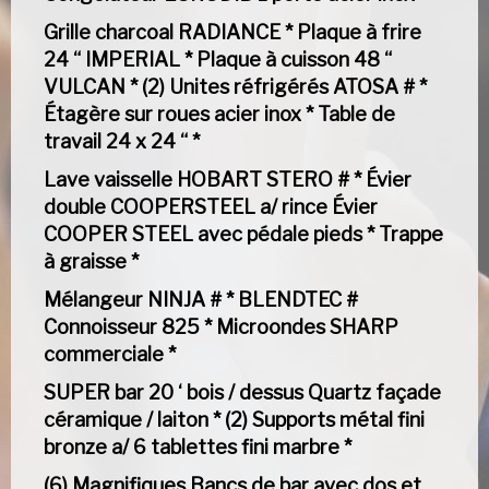
Grille charcoal RADIANCE * Plaque à frire
24 “ IMPERIAL * Plaque à cuisson 48 “
VULCAN * (2) Unites réfrigérés ATOSA # *
Étagère sur roues acier inox * Table de
travail 24 x 24 “ *
Lave vaisselle HOBART STERO # * Évier
double COOPERSTEEL a/ rince Évier
COOPER STEEL avec pédale pieds * Trappe
à graisse *
Mélangeur NINJA # * BLENDTEC #
Connoisseur 825 * Microondes SHARP
commerciale *
SUPER bar 20 ‘ bois / dessus Quartz façade
céramique / laiton * (2) Supports métal fini
bronze a/ 6 tablettes fini marbre *
(6) Magnifiques Bancs de bar avec dos et